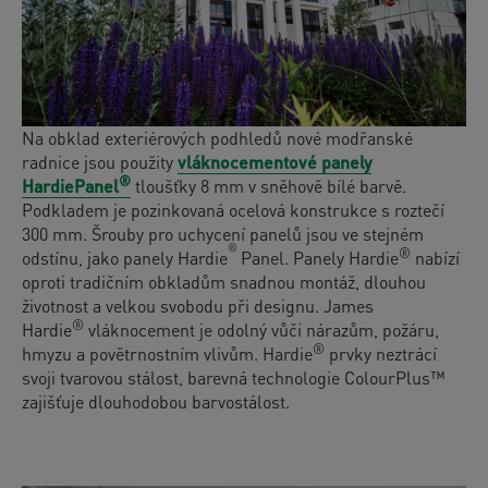
Na obklad exteriérových podhledů nové modřanské
radnice jsou použity
vláknocementové panely
®
HardiePanel
tloušťky 8 mm v sněhově bílé barvě.
Podkladem je pozinkovaná ocelová konstrukce s roztečí
300 mm. Šrouby pro uchycení panelů jsou ve stejném
®
®
odstínu, jako panely Hardie
Panel. Panely Hardie
nabízí
oproti tradičním obkladům snadnou montáž, dlouhou
životnost a velkou svobodu při designu. James
®
Hardie
vláknocement je odolný vůči nárazům, požáru,
®
hmyzu a povětrnostním vlivům. Hardie
prvky neztrácí
svoji tvarovou stálost, barevná technologie ColourPlus™
zajišťuje dlouhodobou barvostálost.