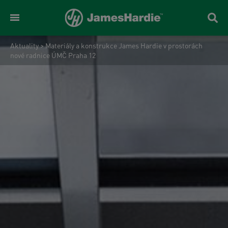
Aktuality
>
Materiály a konstrukce James Hardie v prostorách
nové radnice ÚMČ Praha 12