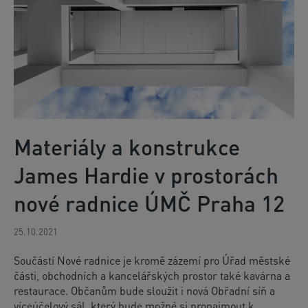
Materiály a konstrukce
James Hardie v prostorách
nové radnice ÚMČ Praha 12
25.10.2021
Součástí Nové radnice je kromě zázemí pro Úřad městské
části, obchodních a kancelářských prostor také kavárna a
restaurace. Občanům bude sloužit i nová Obřadní síň a
víceúčelový sál, který bude možné si pronajmout k