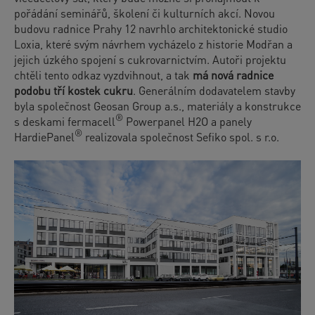
pořádání seminářů, školení či kulturních akcí. Novou
budovu radnice Prahy 12 navrhlo architektonické studio
Loxia, které svým návrhem vycházelo z historie Modřan a
jejich úzkého spojení s cukrovarnictvím. Autoři projektu
chtěli tento odkaz vyzdvihnout, a tak
má nová radnice
podobu tří kostek cukru
. Generálním dodavatelem stavby
byla společnost Geosan Group a.s., materiály a konstrukce
®
s deskami fermacell
Powerpanel H2O a panely
®
HardiePanel
realizovala společnost Sefiko spol. s r.o.