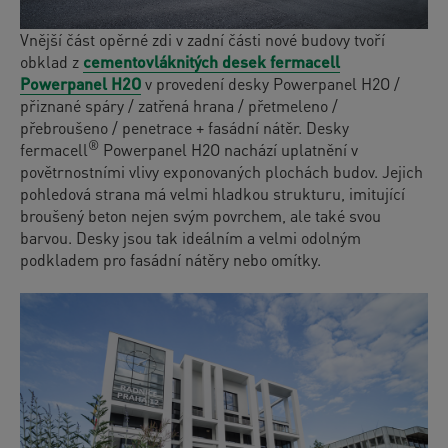
Vnější část opěrné zdi v zadní části nové budovy tvoří
obklad z
cementovláknitých desek fermacell
Powerpanel H2O
v provedení desky Powerpanel H2O /
přiznané spáry / zatřená hrana / přetmeleno /
přebroušeno / penetrace + fasádní nátěr. Desky
®
fermacell
Powerpanel H2O nachází uplatnění v
povětrnostními vlivy exponovaných plochách budov. Jejich
pohledová strana má velmi hladkou strukturu, imitující
broušený beton nejen svým povrchem, ale také svou
barvou. Desky jsou tak ideálním a velmi odolným
podkladem pro fasádní nátěry nebo omítky.