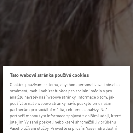
Tato webová stránka používá cookies
Cookies používáme k tomu, abychom personalizovali obsah a
oznámení, mohli nabízet funkce pro sociální média a pro
analýzu návštěv naší webové stránky. Informace o tom, jak
používáte naše webové stránky navíc poskytujeme našim
partnerům pro sociální média, reklamu a analýzy. Naši
partneři mohou tyto informace spojovat s dalšími údaji, které
jste jim Vy sami poskytli nebo které shromáždili v průběhu
Vašeho užívání služby. Proveďte si prosím Vaše individuální