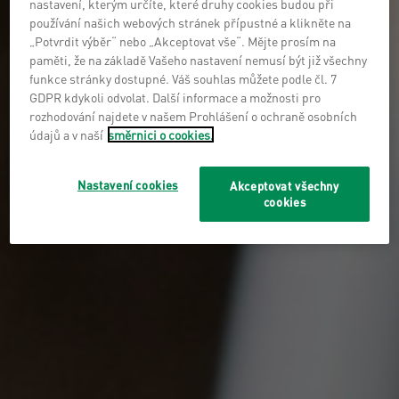
nastavení, kterým určíte, které druhy cookies budou při
používání našich webových stránek přípustné a klikněte na
„Potvrdit výběr“ nebo „Akceptovat vše“. Mějte prosím na
paměti, že na základě Vašeho nastavení nemusí být již všechny
funkce stránky dostupné. Váš souhlas můžete podle čl. 7
GDPR kdykoli odvolat. Další informace a možnosti pro
rozhodování najdete v našem Prohlášení o ochraně osobních
údajů a v naší
směrnici o cookies.
Nastavení cookies
Akceptovat všechny
cookies